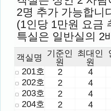
2명 추가 가능합니다
(1인당 1만원 요금 
특실은 일반실의 2배
기준인
최대인
객실명
원
원
201호
2
4
202호
2
4
203호
2
4
204호
2
4