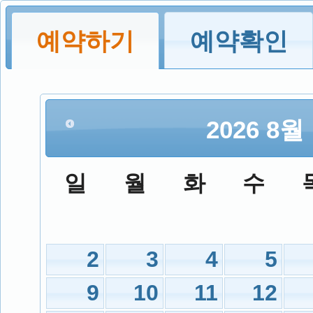
예약하기
예약확인
2026
8월
일
월
화
수
2
3
4
5
9
10
11
12